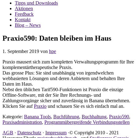
Tipps und Downloads
Aktionen
Feedback
Kontakt
Blog – News
Praxio590: Daten bleiben im Haus
1. September 2019
von
hpe
Praxio mausert sich zum kompletten Verwaltungsprogramm für Ihre
komplementärtherapeutische Praxis.
Das grosse Plus: Sie sind unabhängig von irgendwelchen
webbasierten Lösungen und deren Anbietern und behalten Ihre
Daten im Haus.
Nebst den üblichen Tarif590-Funktionen ist Praxio die einzige
Offline-Software, mit der Sie Ihre Rechnungs- und
Zahlungsvorgänge sicher und zuverlässig in Banana übernehmen.
Klicken Sie auf
Praxio
und schauen Sie es sich einfach mal an.
Kategorie:
Banana Tools
,
Buchführung
,
Buchhaltung
,
Praxio590
,
Praxisadministration
,
Programmübergreifende Verbindungsstellen
AGB
·
Datenschutz
·
Impressum
·© Copyright 2010 - 2021