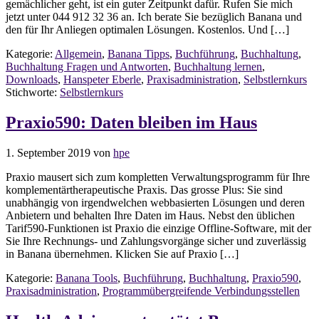
gemächlicher geht, ist ein guter Zeitpunkt dafür. Rufen Sie mich
jetzt unter 044 912 32 36 an. Ich berate Sie bezüglich Banana und
den für Ihr Anliegen optimalen Lösungen. Kostenlos. Und […]
Kategorie:
Allgemein
,
Banana Tipps
,
Buchführung
,
Buchhaltung
,
Buchhaltung Fragen und Antworten
,
Buchhaltung lernen
,
Downloads
,
Hanspeter Eberle
,
Praxisadministration
,
Selbstlernkurs
Stichworte:
Selbstlernkurs
Praxio590: Daten bleiben im Haus
1. September 2019
von
hpe
Praxio mausert sich zum kompletten Verwaltungsprogramm für Ihre
komplementärtherapeutische Praxis. Das grosse Plus: Sie sind
unabhängig von irgendwelchen webbasierten Lösungen und deren
Anbietern und behalten Ihre Daten im Haus. Nebst den üblichen
Tarif590-Funktionen ist Praxio die einzige Offline-Software, mit der
Sie Ihre Rechnungs- und Zahlungsvorgänge sicher und zuverlässig
in Banana übernehmen. Klicken Sie auf Praxio […]
Kategorie:
Banana Tools
,
Buchführung
,
Buchhaltung
,
Praxio590
,
Praxisadministration
,
Programmübergreifende Verbindungsstellen