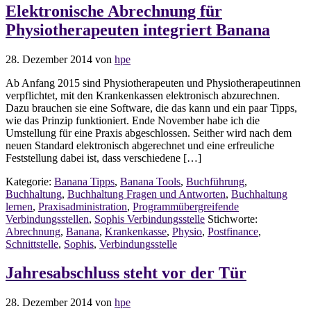
Elektronische Abrechnung für
Physiotherapeuten integriert Banana
28. Dezember 2014
von
hpe
Ab Anfang 2015 sind Physiotherapeuten und Physiotherapeutinnen
verpflichtet, mit den Krankenkassen elektronisch abzurechnen.
Dazu brauchen sie eine Software, die das kann und ein paar Tipps,
wie das Prinzip funktioniert. Ende November habe ich die
Umstellung für eine Praxis abgeschlossen. Seither wird nach dem
neuen Standard elektronisch abgerechnet und eine erfreuliche
Feststellung dabei ist, dass verschiedene […]
Kategorie:
Banana Tipps
,
Banana Tools
,
Buchführung
,
Buchhaltung
,
Buchhaltung Fragen und Antworten
,
Buchhaltung
lernen
,
Praxisadministration
,
Programmübergreifende
Verbindungsstellen
,
Sophis Verbindungsstelle
Stichworte:
Abrechnung
,
Banana
,
Krankenkasse
,
Physio
,
Postfinance
,
Schnittstelle
,
Sophis
,
Verbindungsstelle
Jahresabschluss steht vor der Tür
28. Dezember 2014
von
hpe