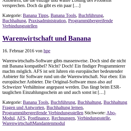
Anbietern, die die einzige und wahre Lösung des Problems
versprechen. Doch da gibt es ein paar […]
Kategorie:
Banana Tipps
,
Banana Tools
,
Buchführung
,
Buchhaltung
,
Praxisadministration
,
Programmübergreifende
Verbindungsstellen
Warenwirtschaft und Banana
16. Februar 2016
von
hpe
Warenwirtschafts-Software gibts massenweise. Doch sind die nicht
mit Banana kompatibel? Nicht? Doch! Ein findiger Programmierer
machts möglich. AFS ist seit Jahren ein europäischer bedeutender
Anbieter für Software rund um die Warenwirtschaft. Nur eben: Ein
europäischer Anbieter. Die Original-Software muss also auf
Schweizer Verhältnisse angepasst werden. Das fängt beim ESR-
tauglichen Einzahlungsschein an und auch sonst ist […]
Kategorie:
Banana Tools
,
Buchführung
,
Buchhaltung
,
Buchhaltung
Fragen und Antworten
,
Buchhaltung lernen
,
Programmübergreifende Verbindungsstellen
Stichworte:
Abo-
Modul
,
AFS
,
Postfinance
,
Rechnungen
,
Verbindungsstelle
,
WarenwirtschaftMandantenmodul