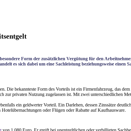
tsentgelt
 besondere Form der zusätzlichen Vergütung für den Arbeitnehmer,
handelt es sich dabei um eine Sachleistung beziehungsweise einen S
den. Die bekannteste Form des Vorteils ist ein Firmenfahrzeug, das de
 zur privaten Nutzung zugelassen ist. Mit zwei unterschiedlichen Me
nfalls ein geldwerter Vorteil. Ein Darlehen, dessen Zinssätze deutlich
n Hotelübernachtungen oder Flügen oder Rabatte auf Kaufhausware.
g
von 1.080 Euro. Er greift bei unentgeltlichen oder verbilligten Sach